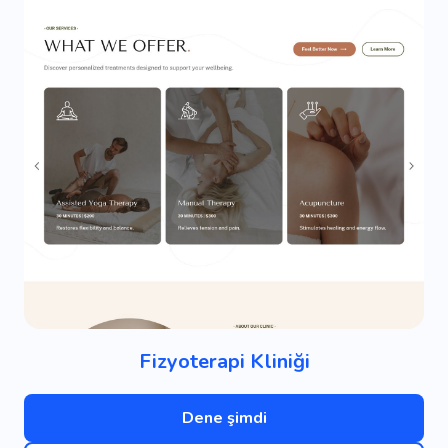
Fizyoterapi Kliniği
Dene şimdi