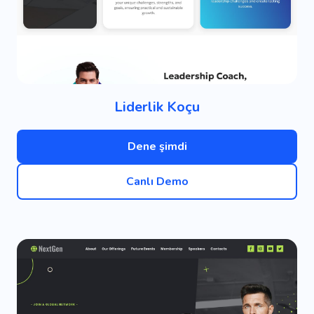
Liderlik Koçu
Dene şimdi
Canlı Demo