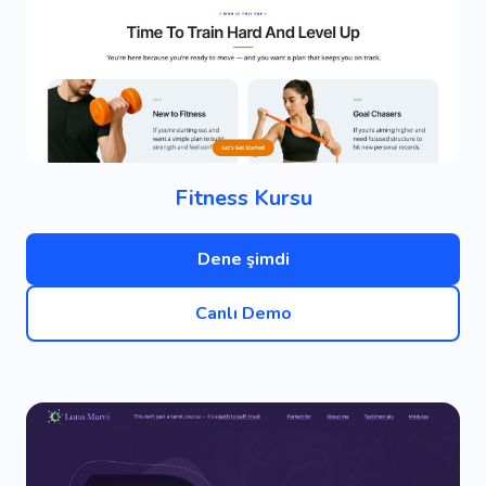
Fitness Kursu
Dene şimdi
Canlı Demo