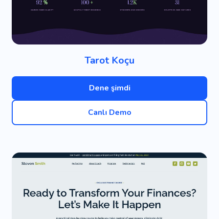
Tarot Koçu
Dene şimdi
Canlı Demo