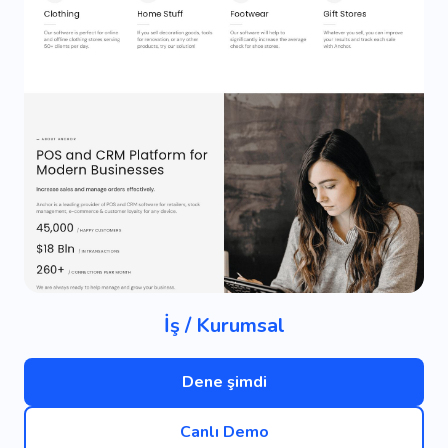
İş / Kurumsal
Dene şimdi
Canlı Demo