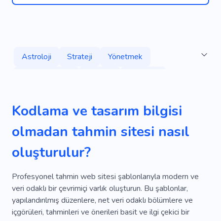
Astroloji
Strateji
Yönetmek
Güç Sistemleri
Analitik
Ekonomi
Jeneratör
Liderlik
Finans
Talimatlar
Kodlama ve tasarım bilgisi
Pil
Iş
Teçhizat
Planlama
E-posta
olmadan tahmin sitesi nasıl
Hızlı Çalışma
Bilgilendirici
Raporlama
oluşturulur?
Pazar Analizi
Politika
Sunmak
Sponsor
Web Geliştirme
Danışmanlık
Profesyonel tahmin web sitesi şablonlarıyla modern ve
veri odaklı bir çevrimiçi varlık oluşturun. Bu şablonlar,
Danışma
Reklam
Afiş
Kartvizitlik
yapılandırılmış düzenlere, net veri odaklı bölümlere ve
içgörüleri, tahminleri ve önerileri basit ve ilgi çekici bir
Kiralama
Danışmanlık Şirketi
Aile