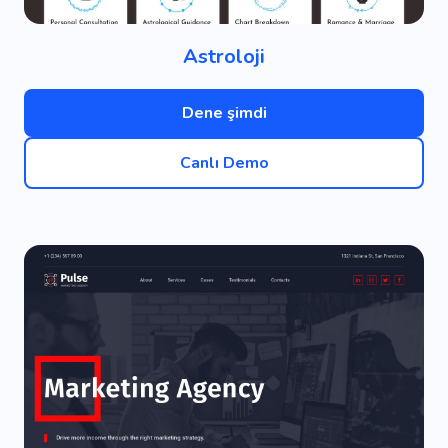
Astroloji
Dene şimdi
Canlı Demo