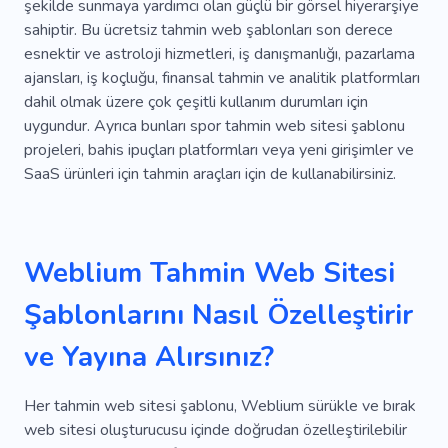
şekilde sunmaya yardımcı olan güçlü bir görsel hiyerarşiye
Darbe
Müzakereler Ofisi
Reformlar
sahiptir. Bu ücretsiz tahmin web şablonları son derece
esnektir ve astroloji hizmetleri, iş danışmanlığı, pazarlama
Başlangıç
Artırmak
Büyüme
Bilgi
ajansları, iş koçluğu, finansal tahmin ve analitik platformları
dahil olmak üzere çok çeşitli kullanım durumları için
Pazar
Danışman
Hedeflere Ulaşma
uygundur. Ayrıca bunları spor tahmin web sitesi şablonu
Iş Çeyreği
Iş Odası
Işadamı
Kadro
projeleri, bahis ipuçları platformları veya yeni girişimler ve
SaaS ürünleri için tahmin araçları için de kullanabilirsiniz.
İngilizce Kuralları
Girişimcilik
Giderler
Iş
Yatırımcı
Tahminci
Sonuç Odaklı
Weblium Tahmin Web Sitesi
Tasarruf
Yatırımcı Arayışı
Şablonlarını Nasıl Özelleştirir
Işletmeler Için Siteler
Yatırım
Personel Eğitimi
Ortak
Ticaret
ve Yayına Alırsınız?
Teknoloji
Hizmetler
Yıldız
Eğitim
Her tahmin web sitesi şablonu, Weblium sürükle ve bırak
Astronomi
Çözüm
Proje
Başlatmak
web sitesi oluşturucusu içinde doğrudan özelleştirilebilir