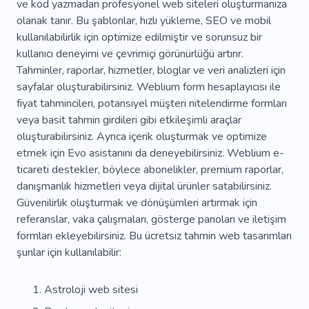
ve kod yazmadan profesyonel web siteleri oluşturmanıza
Destek
Pazarlama
Terfi
Optimizasyon
olanak tanır. Bu şablonlar, hızlı yükleme, SEO ve mobil
kullanılabilirlik için optimize edilmiştir ve sorunsuz bir
Dinamik
Makale
Yeni
Soruşturma
kullanıcı deneyimi ve çevrimiçi görünürlüğü artırır.
Fark
Perakendeciler
Yenilik
Işlem
Tahminler, raporlar, hizmetler, bloglar ve veri analizleri için
sayfalar oluşturabilirsiniz. Weblium form hesaplayıcısı ile
Figma
Temel
Güvenlik
Dava
Hızlı
fiyat tahmincileri, potansiyel müşteri nitelendirme formları
veya basit tahmin girdileri gibi etkileşimli araçlar
Hesap Makinesi
oluşturabilirsiniz. Ayrıca içerik oluşturmak ve optimize
etmek için Evo asistanını da deneyebilirsiniz. Weblium e-
ticareti destekler, böylece abonelikler, premium raporlar,
danışmanlık hizmetleri veya dijital ürünler satabilirsiniz.
Güvenilirlik oluşturmak ve dönüşümleri artırmak için
referanslar, vaka çalışmaları, gösterge panoları ve iletişim
formları ekleyebilirsiniz. Bu ücretsiz tahmin web tasarımları
şunlar için kullanılabilir:
Astroloji web sitesi