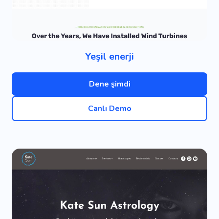
Yeşil enerji
Dene şimdi
Canlı Demo