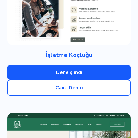
İşletme Koçluğu
Dene şimdi
Canlı Demo