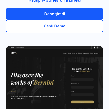
Kitap Abonelik Hizmeti
Dene şimdi
Canlı Demo