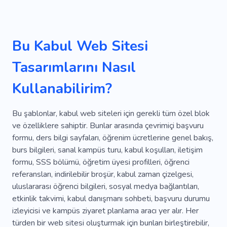
Yurtdışında Eğitim
Özel Ders
Çevrimiçi Mağaza
Çeviri
Abonelik
Bu Kabul Web Sitesi
Yurtdışı Eğitim
Kitaplar
Çalışma Tasarımı
Tasarımlarını Nasıl
Bağış
Koleksiyon
Tarih
Esin
Kullanabilirim?
Toplum
Gönüllü
Staj
Bu şablonlar, kabul web siteleri için gerekli tüm özel blok
ve özelliklere sahiptir. Bunlar arasında çevrimiçi başvuru
formu, ders bilgi sayfaları, öğrenim ücretlerine genel bakış,
burs bilgileri, sanal kampüs turu, kabul koşulları, iletişim
formu, SSS bölümü, öğretim üyesi profilleri, öğrenci
referansları, indirilebilir broşür, kabul zaman çizelgesi,
uluslararası öğrenci bilgileri, sosyal medya bağlantıları,
etkinlik takvimi, kabul danışmanı sohbeti, başvuru durumu
izleyicisi ve kampüs ziyaret planlama aracı yer alır. Her
türden bir web sitesi oluşturmak için bunları birleştirebilir,