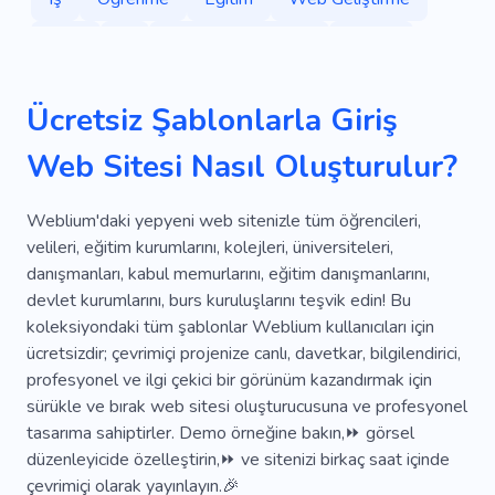
Kurs
Iş
Öğretim Görevlileri
Eğitim
Çalışmak
Burs
Üniversite
Mezuniyet
Ücretsiz Şablonlarla Giriş
Konferans
Yetenek
Başarı
Web Sitesi Nasıl Oluşturulur?
Çevrimiçi Eğitim
Koçluk
Danışma
Parlak Gelecek
Işe Alım
Öz Disiplin
Weblium'daki yepyeni web sitenizle tüm öğrencileri,
velileri, eğitim kurumlarını, kolejleri, üniversiteleri,
Takım
Konuşmacı
Iş Teklifleri
Ofis
danışmanları, kabul memurlarını, eğitim danışmanlarını,
devlet kurumlarını, burs kuruluşlarını teşvik edin! Bu
Erteleme
Keşfetmek
Ders
Sınıf
koleksiyondaki tüm şablonlar Weblium kullanıcıları için
Bilim
Akademisyenler
Çevrimiçi
ücretsizdir; çevrimiçi projenize canlı, davetkar, bilgilendirici,
profesyonel ve ilgi çekici bir görünüm kazandırmak için
Deneyim
Teknisyen
Diploma
sürükle ve bırak web sitesi oluşturucusuna ve profesyonel
tasarıma sahiptirler. Demo örneğine bakın,⏩ görsel
Öğretmen
Uzman
E-kitap
düzenleyicide özelleştirin,⏩ ve sitenizi birkaç saat içinde
Eğitim Materyali
Hintçe
çevrimiçi olarak yayınlayın.🎉