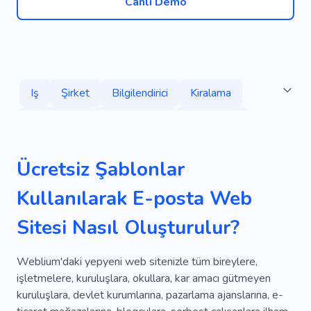
Canlı Demo
Iş
Şirket
Bilgilendirici
Kiralama
Başlatmak
Hızlı Çalışma
Yönetmek
Strateji
Güvenlik
Planlama
Kartvizitlik
Ücretsiz Şablonlar
Dinamik
Aile
Güç Sistemleri
Asansör
Kullanılarak E-posta Web
Ekonomi
Ulaşım
Toplu Taşıma
Sitesi Nasıl Oluşturulur?
Yük Taşımacılığı
Hareketli
Depo
Hizmetler
Yardım
Depolamak
Yeni
Weblium'daki yepyeni web sitenizle tüm bireylere,
işletmelere, kuruluşlara, okullara, kar amacı gütmeyen
Jeneratör
Raporlama
Analitik
kuruluşlara, devlet kurumlarına, pazarlama ajanslarına, e-