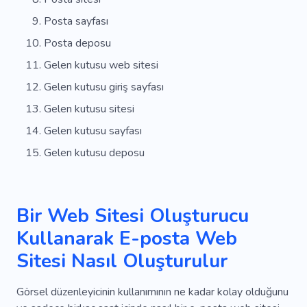
Optimizasyon
Finans
Makale
Posta sayfası
Posta deposu
Soruşturma
Fark
Perakendeciler
Gelen kutusu web sitesi
Yenilik
Işlem
Figma
Temel
Liderlik
Gelen kutusu giriş sayfası
Teçhizat
Dava
Hızlı
Hesap Makinesi
Gelen kutusu sitesi
Yükselen
Yakında
Inşaat Halinde
Gelen kutusu sayfası
Gelen kutusu deposu
Geri Sayım
Yakında Piyasaya Sürülecek
Öğle Yemeği
Bildiri
Hatırlatmak
Bir Web Sitesi Oluşturucu
Yeniden Yapılanma
Abonelik
Inanılmaz
Kullanarak E-posta Web
Harika
Popüler
Eşsiz
Serin
Mobil
Sitesi Nasıl Oluşturulur
SEO
Yaratıcı
Basit
Kurumsal
Görsel düzenleyicinin kullanımının ne kadar kolay olduğunu
Reklam
Beklemek
Dikkat Çekici