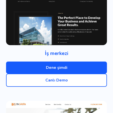
İş merkezi
Dene şimdi
Canlı Demo