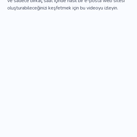
ve sadece birkaç saat içinde nasıl bir e-posta web sitesi
Alarm
Web Siteleri Için Şablonlar
Alet
oluşturabileceğinizi keşfetmek için bu videoyu izleyin.