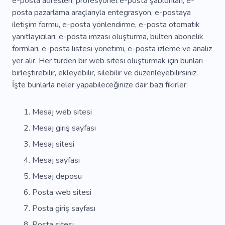
e-posta adresleri, profesyonel e-posta şablonları, e-
posta pazarlama araçlarıyla entegrasyon, e-postaya
Teslim Etmek
Nakliye
Sevk Personeli
iletişim formu, e-posta yönlendirme, e-posta otomatik
yanıtlayıcıları, e-posta imzası oluşturma, bülten abonelik
Kurye Hizmetleri
Kurye
Nakliye Acentesi
formları, e-posta listesi yönetimi, e-posta izleme ve analiz
Teslimat
Posta Hizmeti
Distribütör
yer alır. Her türden bir web sitesi oluşturmak için bunları
birleştirebilir, ekleyebilir, silebilir ve düzenleyebilirsiniz.
Tedarikçi
Tutmak
Kutu
Üçüncü Şahıs
İşte bunlarla neler yapabileceğinize dair bazı fikirler:
Takip
Sistem
Dondurucu
Yiyecek
Mesaj web sitesi
Dağıtım
Konum
Emniyet
Donmak
Mesaj giriş sayfası
Kuru Depolama
Uzman
Proje
Mesaj sitesi
Yeniden Markalama
Ajans
Mesaj sayfası
Mesaj deposu
Web Geliştirme
Kampanya
Başlangıç
Posta web sitesi
Tetiklemek
Pazar
Tohum
Asistan
Posta giriş sayfası
Destek
Pazarlama
Terfi
Talimatlar
Posta sitesi