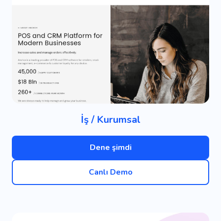
İş / Kurumsal
Dene şimdi
Canlı Demo