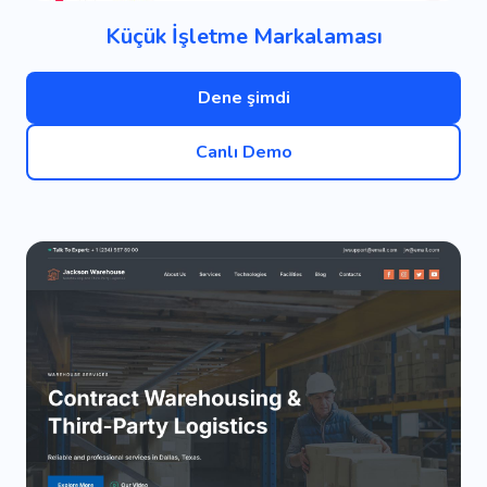
Küçük İşletme Markalaması
Dene şimdi
Canlı Demo