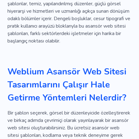
şablonlar, temiz, yapılandırılmış düzenler, güçlü görsel
Makine
Demiryolu
Yel Değirmeni
Çatı
hiyerarşi ve hizmetleri ve uzmanlığı açıkça sunan dönüşüm
odaklı bölümler içerir. Dengeli boşluklar, cesur tipografi ve
Inşaat Halinde
Dış
Yeniden Yapılanma
pratik kullanıcı arayüzü bloklarıyla bu asansör web sitesi
Geometri
Mülk Davaları
şablonları, farklı sektörlerdeki işletmeler için harika bir
başlangıç ​​noktası olabilir.
Rulo Çim Kurulumu
Gökdelen
Yedek Parça
Çelik
Ütü
Danışmanlık
Weblium Asansör Web Sitesi
Tutmak
Kutu
Üçüncü Şahıs
Tasarımlarını Çalışır Hale
Toplu Taşıma
Takip
Sistem
Getirme Yöntemleri Nelerdir?
Dondurucu
Yiyecek
Dağıtım
Konum
Güvenlik
Depolamak
Donmak
Bir şablon seçerek, görsel bir düzenleyicide özelleştirerek
Kuru Depolama
Hareketli
Depo
ve birkaç adımda çevrimiçi olarak yayınlayarak bir asansör
web sitesi oluşturabilirsiniz. Bu ücretsiz asansör web
Yük Taşımacılığı
sitesi şablonları, kodlama veya teknik deneyime gerek