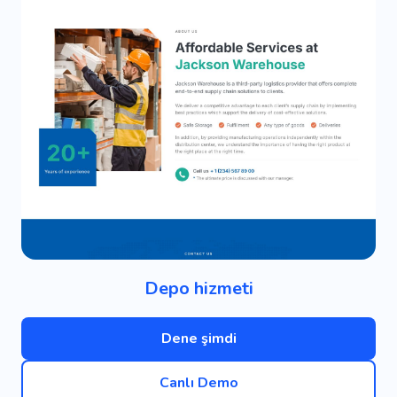
Depo hizmeti
Dene şimdi
Canlı Demo