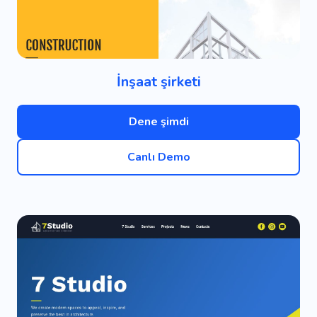
İnşaat şirketi
Dene şimdi
Canlı Demo