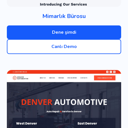
Mimarlık Bürosu
Dene şimdi
Canlı Demo