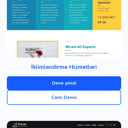
İklimlendirme Hizmetleri
Dene şimdi
Canlı Demo