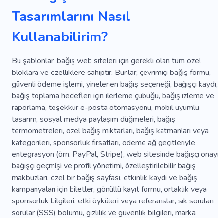
Tasarımlarını Nasıl
Insanlık
Darbe
Gizli
Antika
Pil
Kullanabilirim?
Şeylere Bakmak
Iklim
Kadro
Polis
Namaz
Reklam
Metin Yazarlığı
Strateji
Bu şablonlar, bağış web siteleri için gerekli olan tüm özel
bloklara ve özelliklere sahiptir. Bunlar; çevrimiçi bağış formu,
Marka
Kitle
Madde
Içerik
Pazarlama
güvenli ödeme işlemi, yinelenen bağış seçeneği, bağışçı kaydı,
Makale
Analitik
Pazarlama Stratejisi
bağış toplama hedefleri için ilerleme çubuğu, bağış izleme ve
raporlama, teşekkür e-posta otomasyonu, mobil uyumlu
Widget
Giriş
Kitaplar
Broşür
tasarım, sosyal medya paylaşım düğmeleri, bağış
termometreleri, özel bağış miktarları, bağış katmanları veya
Düzenlemek
Kurgu
Manuel
Metin
Iş
kategorileri, sponsorluk fırsatları, ödeme ağ geçitleriyle
Yazma
Koleksiyon
Değişme
Sonuç
entegrasyon (örn. PayPal, Stripe), web sitesinde bağışçı onayı
bağışçı geçmişi ve profil yönetimi, özelleştirilebilir bağış
Yönetmek
Komisyonlar
Dua Etmek
makbuzları, özel bir bağış sayfası, etkinlik kaydı ve bağış
kampanyaları için biletler, gönüllü kayıt formu, ortaklık veya
Toplantı
Konferans
Esin
Teolojik
Proje
sponsorluk bilgileri, etki öyküleri veya referanslar, sık sorulan
Eğitim
Hedefe Ulaşmak
sorular (SSS) bölümü, gizlilik ve güvenlik bilgileri, marka