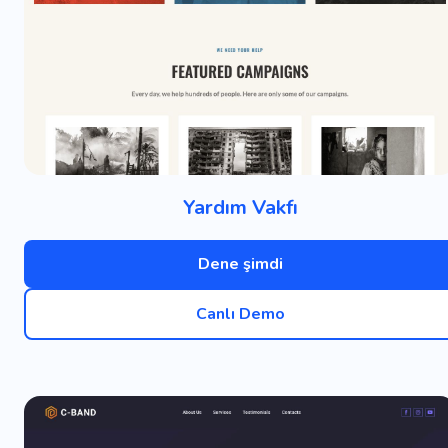
Yardım Vakfı
Dene şimdi
Canlı Demo