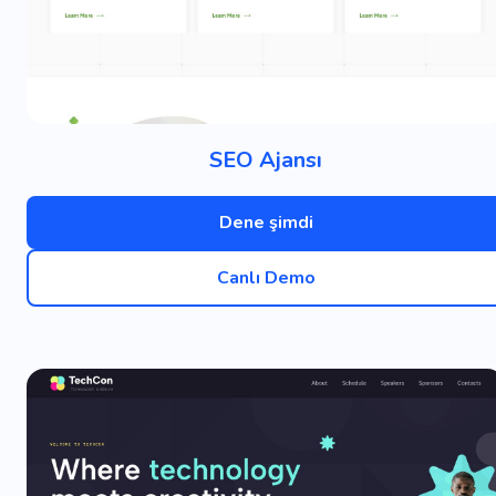
SEO Ajansı
Dene şimdi
Canlı Demo