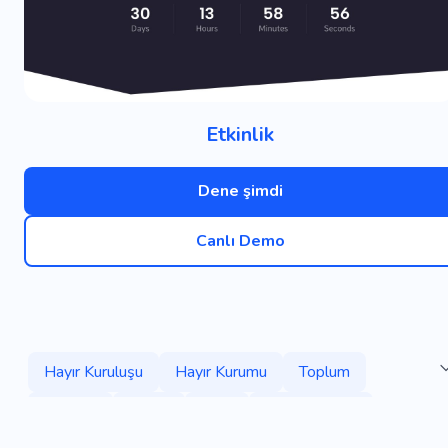
Etkinlik
Dene şimdi
Canlı Demo
Hayır Kuruluşu
Hayır Kurumu
Toplum
Çabalar
Ajans
Tarih
Evlat Edinme