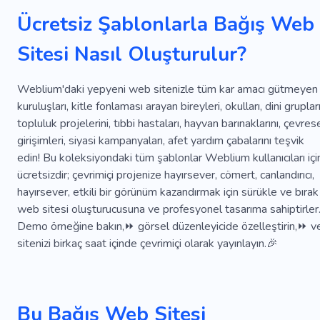
Temel
Kan
Bağış Toplama
Hayat Kurtarıcı
Ücretsiz Şablonlarla Bağış Web
Hastane
Destek
Yardım
Gönüllü
İncil
Sitesi Nasıl Oluşturulur?
Kutsal
İsa
Cemaat
Papaz
Din
Budizm
Hibe Etmek
Hizmetler
Terfi
Weblium'daki yepyeni web sitenizle tüm kar amacı gütmeyen
kuruluşları, kitle fonlaması arayan bireyleri, okulları, dini grupları
Yayıncılık
Yayın
Takım
Doğa
Mutlu
topluluk projelerini, tıbbi hastaları, hayvan barınaklarını, çevres
girişimleri, siyasi kampanyaları, afet yardım çabalarını teşvik
Aşk
Bakıcı
Koruma
Ilk Yardım Noktası
edin! Bu koleksiyondaki tüm şablonlar Weblium kullanıcıları içi
Tıbbi Yardım
Hastalık Önleme
Organizasyon
ücretsizdir; çevrimiçi projenize hayırsever, cömert, canlandırıcı,
hayırsever, etkili bir görünüm kazandırmak için sürükle ve bırak
Kampanya
Insanlar
Mülteci
web sitesi oluşturucusuna ve profesyonel tasarıma sahiptirler
Demo örneğine bakın,⏩ görsel düzenleyicide özelleştirin,⏩ v
Uluslararası Kuruluş
Kriz Merkezleri
sitenizi birkaç saat içinde çevrimiçi olarak yayınlayın.🎉
Doğal Afet
Kayıp Ev
Kuşatma
Işbirliği
Suistimal Etmek
Ülke Kompleksi
Demokrasi
Bu Bağış Web Sitesi
Ayrımcılık
Aile Içi Şiddet
Devlet
Yas