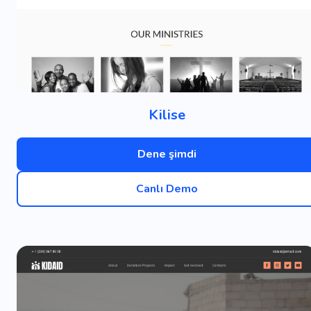
Kilise
Dene şimdi
Canlı Demo