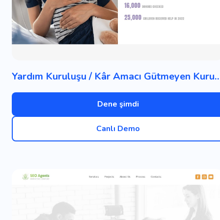
Yardım Kuruluşu / Kâr Amacı Gütm
Dene şimdi
Canlı Demo