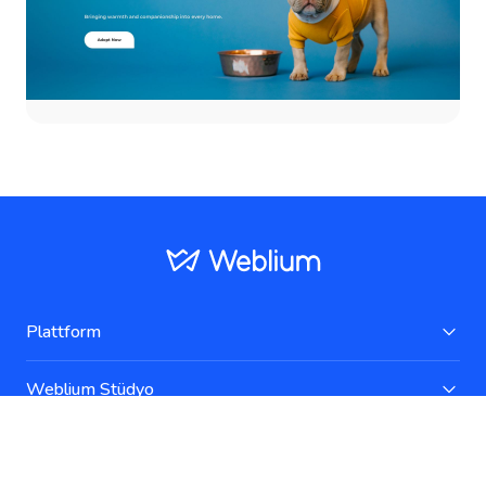
Plattform
Weblium Stüdyo
Web sitesi oluşturucu