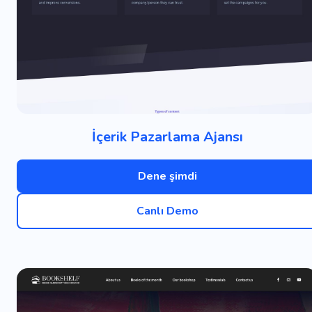
İçerik Pazarlama Ajansı
Dene şimdi
Canlı Demo