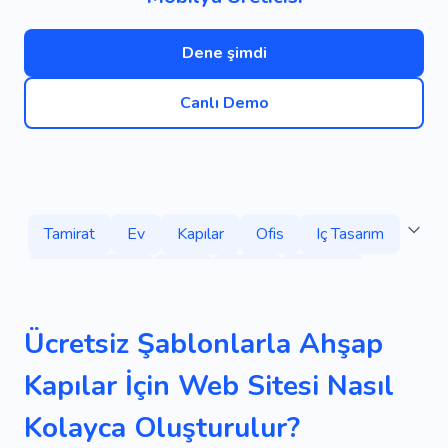
Dene şimdi
Canlı Demo
Tamirat
Ev
Kapılar
Ofis
Iç Tasarım
Kapı Değişimi
Düz
Daire
Bardak
Oda
Bina
Yenisiyle Değiştirme
Ücretsiz Şablonlarla Ahşap
Mutfak
Oturma Odası
Yatak Odası
Kapılar İçin Web Sitesi Nasıl
Proje
Uzman
Mobilya Online
Mobilya
Kolayca Oluşturulur?
Oturma Odası Mobilyaları