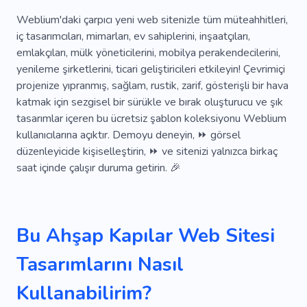
Ikinci El Mobilya Mağazaları
Döşeme
Weblium'daki çarpıcı yeni web sitenizle tüm müteahhitleri,
iç tasarımcıları, mimarları, ev sahiplerini, inşaatçıları,
Koltuklar
Ev Dekorasyonu
Sandalyeler
emlakçıları, mülk yöneticilerini, mobilya perakendecilerini,
yenileme şirketlerini, ticari geliştiricileri etkileyin! Çevrimiçi
Koruma
Güvenlik
Emniyet
Odun
projenize yıpranmış, sağlam, rustik, zarif, gösterişli bir hava
Ütü
Anahtar
Kilit Değişimi
katmak için sezgisel bir sürükle ve bırak oluşturucu ve şık
tasarımlar içeren bu ücretsiz şablon koleksiyonu Weblium
Ticari Çilingir
Panik Donanımı
Acil Durum
kullanıcılarına açıktır. Demoyu deneyin, ⏩ görsel
düzenleyicide kişiselleştirin, ⏩ ve sitenizi yalnızca birkaç
Kilit Değiştirme
Fiberglas
Garaj
Kilit
saat içinde çalışır duruma getirin. 🎉
Geçit
Alarm
Elektrikli Grev Sistemleri
Cam Kapılar
Inanılmaz
Harika
Popüler
Bu Ahşap Kapılar Web Sitesi
Eşsiz
Serin
Mobil
SEO
Yaratıcı
Tasarımlarını Nasıl
Basit
Bilgilendirici
Şirket
Kullanabilirim?