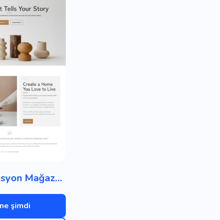
Ev Dekorasyon Mağazası
ne şimdi