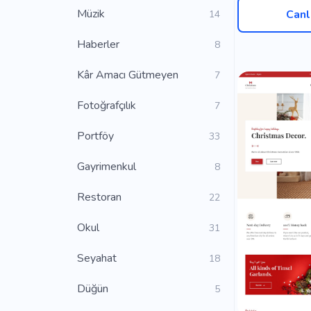
Müzik
Canl
14
Haberler
8
Kâr Amacı Gütmeyen
7
Fotoğrafçılık
7
Portföy
33
Gayrimenkul
8
Restoran
22
Okul
31
Seyahat
18
Düğün
5