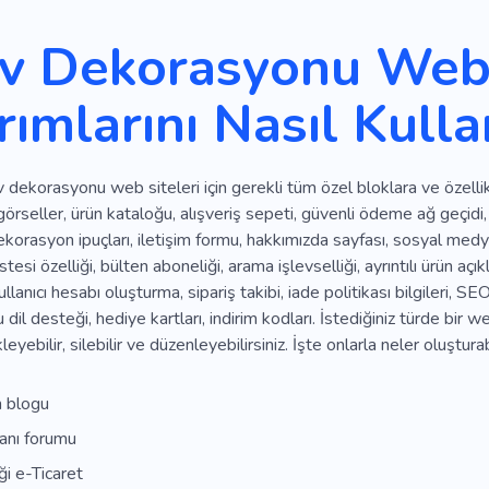
v Dekorasyonu Web 
rımlarını Nasıl Kulla
 dekorasyonu web siteleri için gerekli tüm özel bloklara ve özellikl
görseller, ürün kataloğu, alışveriş sepeti, güvenli ödeme ağ geçidi
korasyon ipuçları, iletişim formu, hakkımızda sayfası, sosyal med
stesi özelliği, bülten aboneliği, arama işlevselliği, ayrıntılı ürün açı
kullanıcı hesabı oluşturma, sipariş takibi, iade politikası bilgileri
u dil desteği, hediye kartları, indirim kodları. İstediğiniz türde bir w
ekleyebilir, silebilir ve düzenleyebilirsiniz. İşte onlarla neler oluşturab
m blogu
anı forumu
ği e-Ticaret