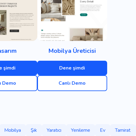
asarım
Mobilya Üreticisi
 şimdi
Dene şimdi
ı Demo
Canlı Demo
Mobilya
Şık
Yaratıcı
Yenileme
Ev
Tamirat