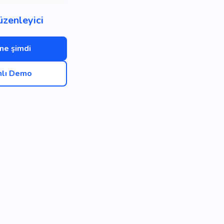
üzenleyici
ne şimdi
nlı Demo