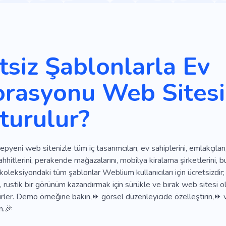
amimi
Basit
Döşeme
Ev
Dekor
Hediye
ine
Oturma Odası Mobilyaları
Ikinci El Mobilya Mağazaları
Sert Ağaç
Endüstriyel
Malzeme
Temiz
Rekl
tsiz Şablonlarla Ev
Güzellik
Tasarımcı
Yaşam Tarzı
Mağaza
Boho
rasyonu Web Sitesi
opüler
Eşsiz
Serin
Mobil
SEO
Bilgilendirici
turulur?
Kolaylık
Uzay
Tadilat
Sezgisel
Geometri
Mali
Mutfak
Oturma Odası
Yatak Odası
Bardak
Ahş
yeni web sitenizle tüm iç tasarımcıları, ev sahiplerini, emlakçıları, 
itlerini, perakende mağazalarını, mobilya kiralama şirketlerini, butik
koleksiyondaki tüm şablonlar Weblium kullanıcıları için ücretsizdir; ç
lı, rustik bir görünüm kazandırmak için sürükle ve bırak web sitesi
irler. Demo örneğine bakın,⏩ görsel düzenleyicide özelleştirin,⏩ ve 
n.🎉