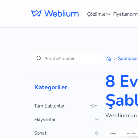
Çözümler
Fiyatlandır
'Portföy' siteleri
Şablonlar
Arama
8 E
Kategoriler
Şabl
Tüm Şablonlar
tüm
Weblium'un üc
Hayvanlar
9
Sanat
8