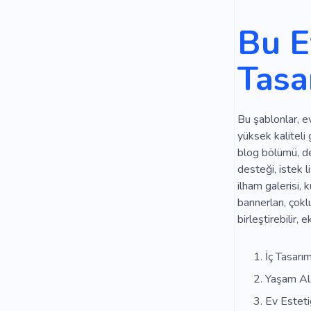
Bu E
Tasa
Bu şablonlar, ev
yüksek kaliteli 
blog bölümü, de
desteği, istek li
ilham galerisi, 
bannerları, çokl
birleştirebilir, 
İç Tasarı
Yaşam Al
Ev Esteti