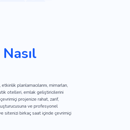
Aydınlatma
Daire
Koltuklar
Oda
am
Alet
Işlevsel
E-ticaret
Inanılmaz
 Nasıl
Şirket
Hizmetler
kane
Çatı
Ev Işleri
ap Kapılar
Düz
etkinlik planlamacılarını, mimarları,
 otelleri, emlak geliştiricilerini
evrimiçi projenize rahat, zarif,
 oluşturucusuna ve profesyonel
sitenizi birkaç saat içinde çevrimiçi