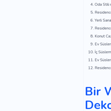
Oda Stili
Residence
Yerli Sana
Residence
Konut Caz
Ev Süslem
İç Süslem
Ev Süsle
Residenc
Bir 
Deko