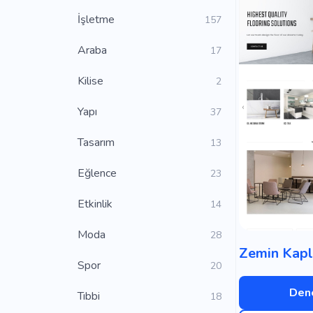
İşletme
157
Araba
17
Kilise
2
Yapı
37
Tasarım
13
Eğlence
23
Etkinlik
14
Moda
28
Spor
20
Dene
Tıbbi
18