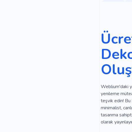
Konfor
S
Mobilya Onl
Sandalyeler
Ücre
Aksesuarlar
Deko
Harika
P
Oluş
Uzman
Ev Taşıma
Weblium'daki yep
yenileme müteahh
teşvik edin! Bu 
minimalist, can
tasarıma sahipt
olarak yayınlayı