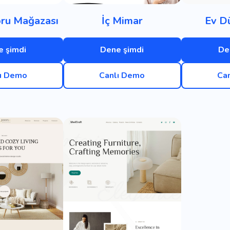
ru Mağazası
İç Mimar
Ev D
 şimdi
Dene şimdi
De
ı Demo
Canlı Demo
Ca