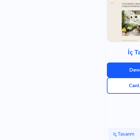
İç T
Dene
Canl
Iç Tasarım