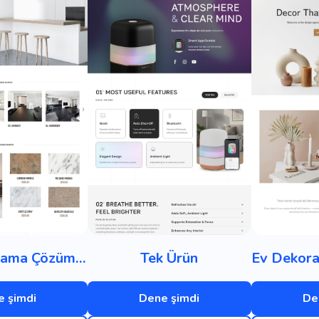
Zemin Kaplama Çözümleri
Tek Ürün
 şimdi
Dene şimdi
De