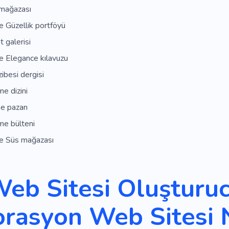
 mağazası
 Güzellik portföyü
t galerisi
 Elegance kılavuzu
ibesi dergisi
e dizini
e pazarı
me bülteni
e Süs mağazası
Web Sitesi Oluşturuc
rasyon Web Sitesi 