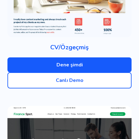
CV/Özgeçmiş
Dene şimdi
Canlı Demo