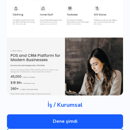
İş / Kurumsal
Dene şimdi