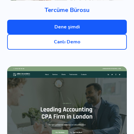
Tercüme Bürosu
Dene şimdi
Canlı Demo