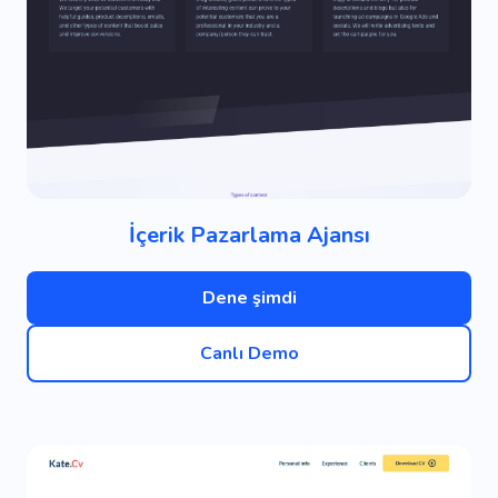
İçerik Pazarlama Ajansı
Dene şimdi
Canlı Demo