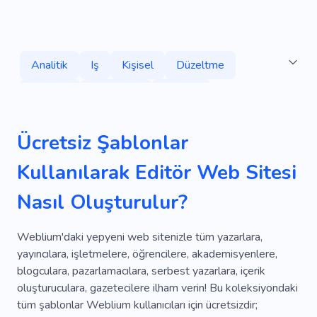
Analitik
Iş
Kişisel
Düzeltme
Aramak
Hizmetler
Strateji
Hesap Makinesi
Yönetmek
Maaş
Ücretsiz Şablonlar
Muhasebe
Dokümantasyon
Danışma
Kullanılarak Editör Web Sitesi
Ortodontist
Telif Hakkı
Radyo
Yüz
Nasıl Oluşturulur?
Ana Rol
Pratik
Rango
Taraflar
Durum
Kitaplar
Broşür
Kanal
Weblium'daki yepyeni web sitenizle tüm yazarlara,
yayıncılara, işletmelere, öğrencilere, akademisyenlere,
Müşteri
Uzmanlık
Hurda
Kayıt
blogculara, pazarlamacılara, serbest yazarlara, içerik
oluşturuculara, gazetecilere ilham verin! Bu koleksiyondaki
Masa
Temizlik
Ayar
Katalog
tüm şablonlar Weblium kullanıcıları için ücretsizdir;