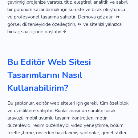
Uzman
Terfi
Sonuç
Finans
Yatırım
çevrimiçi projenize yaratıcı, titiz, eleştirel, analitik ve sabırlı
bir görünüm kazandırmak için sürükle ve bırak oluşturucu
Vergi
Satın Almak
Figma
Ödemek
ve profesyonel tasarıma sahiptir. Demoya göz atın, ⏩
görsel düzenleyicide özelleştirin, ⏩ ve sitenizi yalnızca
Teçhizat
Yakut
Tetiklemek
Dava
birkaç saat içinde başlatın.🎉
E-ticaret
Bilgi
Talimatlar
Hızlı
Tohum
Banka
Tartışma
Çevrimdışı
Bu Editör Web Sitesi
Metin Yazarlığı
Blog
Bilgilendirici
Tasarımlarını Nasıl
Içerik
Pazarlama
Ajans
Makale
Kullanabilirim?
Istatistikler
Deneyim
Kağıt
Bordro
Rapor
Ekonomi
Danışmanlık
Para
Bu şablonlar, editör web siteleri için gerekli tüm özel blok
ve özelliklere sahiptir. Bunlar arasında sürükle-bırak
Satış
Raporlama
Beklenti
arayüzü, mobil uyumlu tasarım kontrolleri, metin
Yarı Zamanlı
Profesyonel Hizmetler
düzenleyici, resim düzenleyici, video yerleştirme, bölüm
özelleştirme, önceden hazırlanmış şablonlar, genel stiller,
Ekonomik
Tedarikçi
Hızlı Çalışma