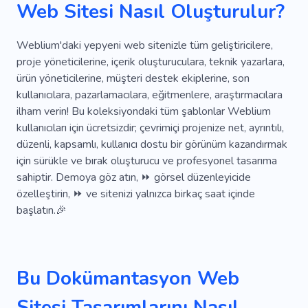
Web Sitesi Nasıl Oluşturulur?
Kayıt
Aramak
Masa
Temizlik
Ayar
Katalog
Editör
Kişisel
Finans
Weblium'daki yepyeni web sitenizle tüm geliştiricilere,
proje yöneticilerine, içerik oluşturuculara, teknik yazarlara,
Yatırım
Yönetmek
Vergi
Analitik
ürün yöneticilerine, müşteri destek ekiplerine, son
kullanıcılara, pazarlamacılara, eğitmenlere, araştırmacılara
Danışma
Satın Almak
Figma
Ödemek
ilham verin! Bu koleksiyondaki tüm şablonlar Weblium
Teçhizat
Yakut
Tetiklemek
Dava
kullanıcıları için ücretsizdir; çevrimiçi projenize net, ayrıntılı,
düzenli, kapsamlı, kullanıcı dostu bir görünüm kazandırmak
E-ticaret
Bilgi
Talimatlar
Hızlı
için sürükle ve bırak oluşturucu ve profesyonel tasarıma
sahiptir. Demoya göz atın, ⏩ görsel düzenleyicide
Tohum
Banka
Tartışma
Çevrimdışı
özelleştirin, ⏩ ve sitenizi yalnızca birkaç saat içinde
Hizmetler
Bordro
Rapor
Ekonomi
başlatın.🎉
Danışmanlık
Para
Satış
Raporlama
Beklenti
Yarı Zamanlı
Bu Dokümantasyon Web
Profesyonel Hizmetler
Ekonomik
Sitesi Tasarımlarını Nasıl