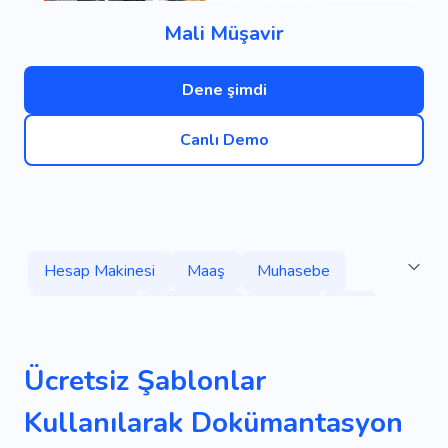
Mali Müşavir
Dene şimdi
Canlı Demo
Hesap Makinesi
Maaş
Muhasebe
Ortodontist
Telif Hakkı
Radyo
Yüz
Ana Rol
Pratik
Rango
Taraflar
Ücretsiz Şablonlar
Durum
Kitaplar
Iş
Broşür
Kanal
Kullanılarak Dokümantasyon
Müşteri
Uzmanlık
Hurda
Düzeltme