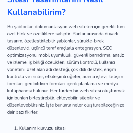
Tedarikçi
Sonuç
Başarı
Emeklilik
Kullanabilirim?
Çözüm
Strateji
Planlama
Güvenlik
Bu şablonlar, dokümantasyon web siteleri için gerekli tüm
Visa
özel blok ve özelliklere sahiptir. Bunlar arasında duyarlı
tasarım, özelleştirilebilir şablonlar, sürükle-bırak
düzenleyici, üçüncü taraf araçlarla entegrasyon, SEO
optimizasyonu, mobil uyumluluk, güvenli barındırma, analiz
ve izleme, iş birliği özellikleri, sürüm kontrolü, kullanıcı
yönetimi, özel alan adı desteği, çok dilli destek, erişim
kontrolü ve izinler, etkileşimli öğeler, arama işlevi, iletişim
formları, geri bildirim formları, içerik planlama ve medya
kütüphanesi bulunur. Her türden bir web sitesi oluşturmak
için bunları birleştirebilir, ekleyebilir, silebilir ve
düzenleyebilirsiniz. İşte bunlarla neler oluşturabileceğinize
dair bazı fikirler:
Kullanım kılavuzu sitesi