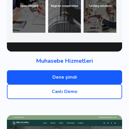
Muhasebe Hizmetleri
Dene şimdi
Canlı Demo