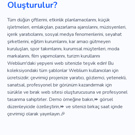
Oluşturulur?
Fotoğraf Çekimi
Gelinlikler
Kayıt Ofisi
Davet
Gelin
Aşk
Salon
Tüm düğün çiftlerini, etkinlik planlamacılarını, küçük
işletmeleri, emlakçıları, pazarlama ajanslarını, müzisyenleri,
içerik yaratıcılarını, sosyal medya fenomenlerini, seyahat
şirketlerini, eğitim kurumlarını, kar amacı gütmeyen
kuruluşları, spor takımlarını, kurumsal müşterileri, moda
markalarını, film yapımcılarını, turizm kurullarını
Weblium'daki yepyeni web sitenizle teşvik edin! Bu
koleksiyondaki tüm şablonlar Weblium kullanıcıları için
ücretsizdir; çevrimiçi projenize yaratıcı, gözlemci, yetenekli,
sanatsal, profesyonel bir görünüm kazandırmak için
sürükle ve bırak web sitesi oluşturucusuna ve profesyonel
tasarıma sahiptirler. Demo örneğine bakın,⏩ görsel
düzenleyicide özelleştirin,⏩ ve sitenizi birkaç saat içinde
çevrimiçi olarak yayınlayın.🎉