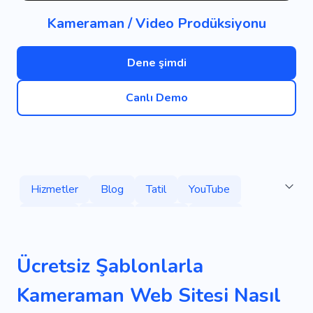
Kameraman / Video Prodüksiyonu
Dene şimdi
Canlı Demo
Hizmetler
Blog
Tatil
YouTube
Kamera
Yaratıcı
Kişisel
Vimeo
Vlog
Çekim
Tanıtım Videosu
Ücretsiz Şablonlarla
Tsikavyi Vlog
Kazanan
Kameraman Web Sitesi Nasıl
YouTube Blog Yazarı
Fotoğraf