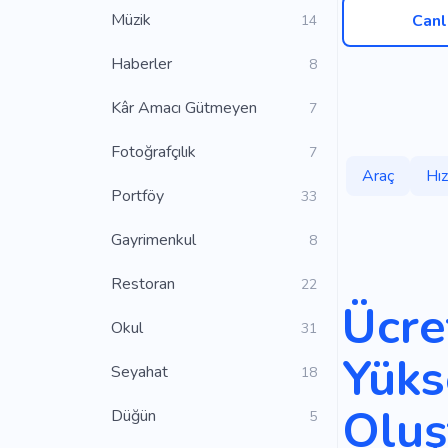
Müzik
Canl
14
Haberler
8
Kâr Amacı Gütmeyen
7
Fotoğrafçılık
7
Araç
Hız
Portföy
33
Gayrimenkul
8
Restoran
22
Ücre
Okul
31
Yüks
Seyahat
18
Oluş
Düğün
5