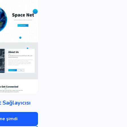
t Sağlayıcısı
ne şimdi