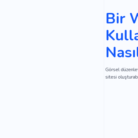
Bir 
Kull
Nası
Görsel düzenley
sitesi oluşturab