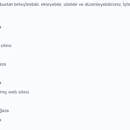
unları birleştirebilir, ekleyebilir, silebilir ve düzenleyebilirsiniz. İ
a
sitesi
aza
a
lmış web sitesi
ğaza
a