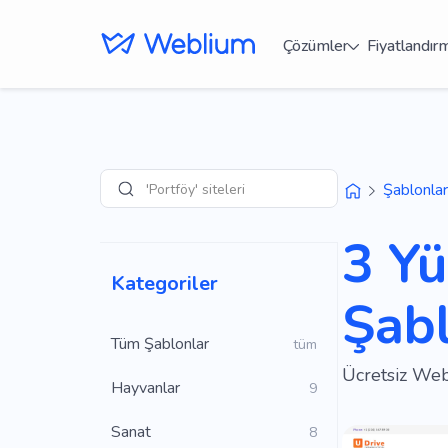
Çözümler
Fiyatlandır
'Portföy' siteleri
Şablonlar
Arama
3 Yü
Kategoriler
Şabl
Tüm Şablonlar
tüm
Ücretsiz Webl
Hayvanlar
9
Sanat
8