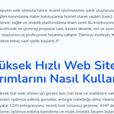
pyeni web sitenizle tüm e-ticaret işletmelerine, içerik oluşturucul
itim kurumlarına, haber kuruluşlarına, hizmet olarak yazılım (saas) ş
erine, sağlık ve zindelik platformlarına ilham verin! Bu koleksiy
n ücretsizdir ve çevrimiçi projenize canlı, keskin, dinamik, net ve ayr
k oluşturucu ve profesyonel tasarıma sahiptir. Demoyu inceleyin, ⏩
dece birkaç saat içinde başlatın.🎉
üksek Hızlı Web Sit
rımlarını Nasıl Kulla
ksek hızlı web siteleri için gerekli tüm özel blok ve özelliklere sah
üreleri, optimize edilmiş görseller, entegre önbelleğe alma, minim
osyalar, CDN entegrasyonu, verimli kod, sorunsuz gezinme, AMP de
eme, optimize edilmiş barındırma ve mobil öncelikli tasarım bulunu