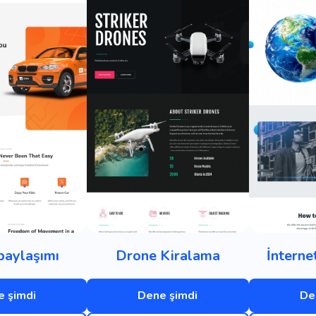
paylaşımı
Drone Kiralama
İnterne
 şimdi
Dene şimdi
De