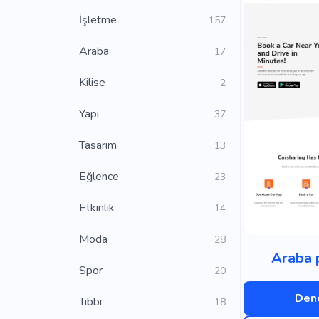
İşletme
157
Araba
17
Kilise
2
Yapı
37
Tasarım
13
Eğlence
23
Etkinlik
14
Moda
28
Araba 
Spor
20
Dene
Tıbbi
18