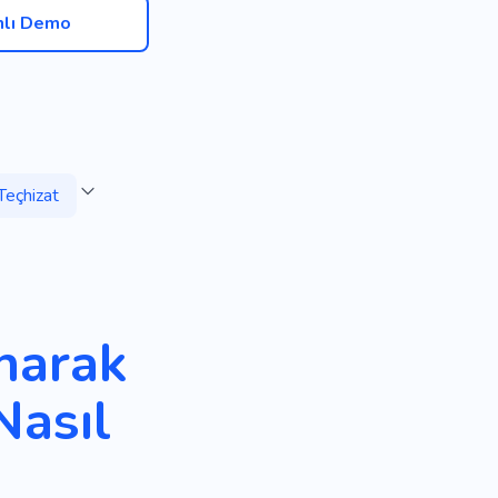
nlı Demo
Teçhizat
narak
Nasıl