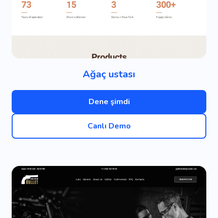
Ağaç ustası
Dene şimdi
Canlı Demo