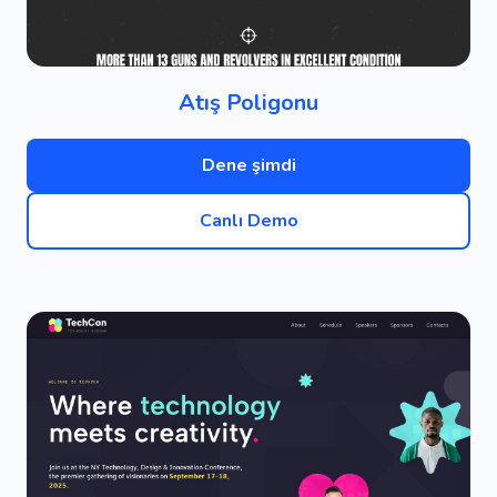
Atış Poligonu
Dene şimdi
Canlı Demo