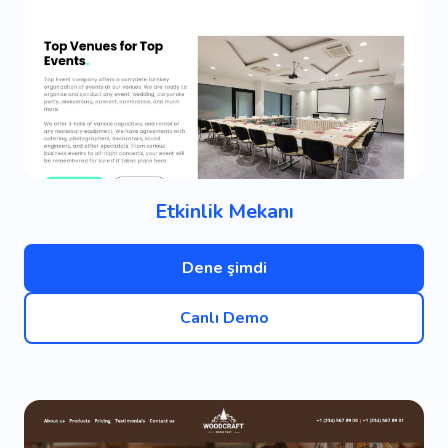
Etkinlik Mekanı
Dene şimdi
Canlı Demo