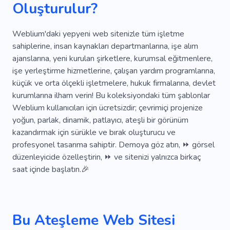
Oluşturulur?
Geçit
Iç Tasarım
Güvenlik Görevlisi Eşliğinde
Hizmetler
Weblium'daki yepyeni web sitenizle tüm işletme
sahiplerine, insan kaynakları departmanlarına, işe alım
ajanslarına, yeni kurulan şirketlere, kurumsal eğitmenlere,
işe yerleştirme hizmetlerine, çalışan yardım programlarına,
küçük ve orta ölçekli işletmelere, hukuk firmalarına, devlet
kurumlarına ilham verin! Bu koleksiyondaki tüm şablonlar
Weblium kullanıcıları için ücretsizdir; çevrimiçi projenize
yoğun, parlak, dinamik, patlayıcı, ateşli bir görünüm
kazandırmak için sürükle ve bırak oluşturucu ve
profesyonel tasarıma sahiptir. Demoya göz atın, ⏩ görsel
düzenleyicide özelleştirin, ⏩ ve sitenizi yalnızca birkaç
saat içinde başlatın.🎉
Bu Ateşleme Web Sitesi