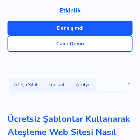
Etkinlik
Dene şimdi
Canlı Demo
Ateşli Silah
Toplantı
Atölye
Konferans
Sempozyum
Salon
Gösteri
Performans
Tezahürat
Havai Fişekler
Ücretsiz Şablonlar Kullanarak
Tatil
Palmiyeler
Resepsiyon
Atama
Ateşleme Web Sitesi Nasıl
Çizim
Çerçeveler
E-ticaret
Doldurma