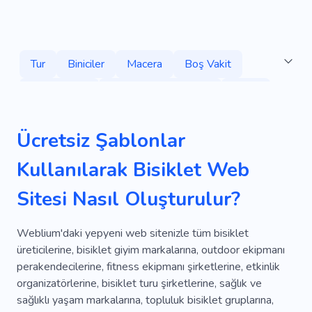
Tur
Biniciler
Macera
Boş Vakit
Rahatlamak
Kayalıklara Tırmanma
Doğa
Hizmetler
Tırmanma
Bisiklet
Atlar
Ücretsiz Şablonlar
Havuz Kulübü
Kiralama
Binme
Binicilik
Kullanılarak Bisiklet Web
Turizm
Vahşi Yaşam
Seyahat
Sitesi Nasıl Oluşturulur?
Ulusal Parklar
Tatil
Orman
Coğrafya
Balıkçılık
Tekneler
Palmiyeler
Weblium'daki yepyeni web sitenizle tüm bisiklet
üreticilerine, bisiklet giyim markalarına, outdoor ekipmanı
Yamaç Paraşütü
Rafting
Suda Tatil
perakendecilerine, fitness ekipmanı şirketlerine, etkinlik
organizatörlerine, bisiklet turu şirketlerine, sağlık ve
Yatçılık
Sırt Çantası
Uzay
Plajlar
sağlıklı yaşam markalarına, topluluk bisiklet gruplarına,