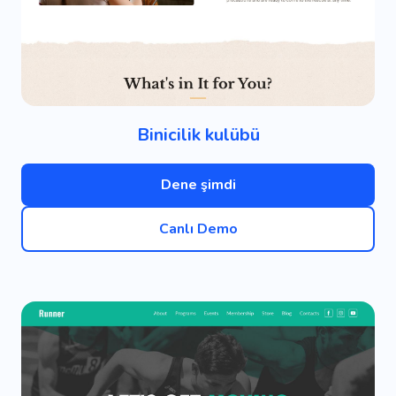
Binicilik kulübü
Dene şimdi
Canlı Demo