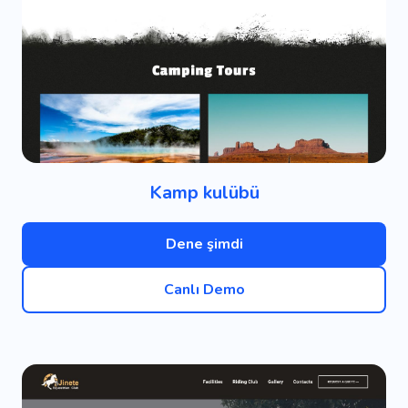
Kamp kulübü
Dene şimdi
Canlı Demo