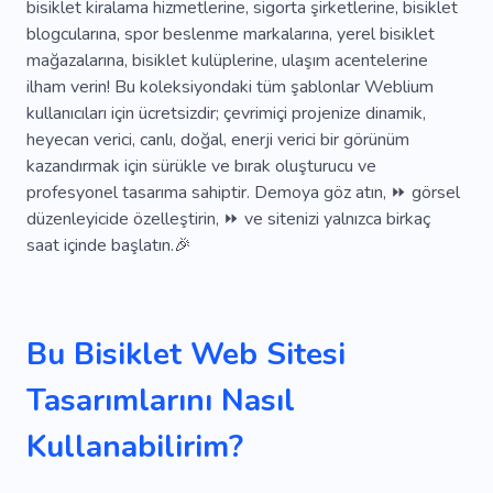
Soğuk
Hobi
Çocuklar Için At Kulübü
bisiklet kiralama hizmetlerine, sigorta şirketlerine, bisiklet
blogcularına, spor beslenme markalarına, yerel bisiklet
Dalış
Güvenli At Binme
Valizler
mağazalarına, bisiklet kulüplerine, ulaşım acentelerine
ilham verin! Bu koleksiyondaki tüm şablonlar Weblium
Yürümek
Park
Van
Su
Skydiving
kullanıcıları için ücretsizdir; çevrimiçi projenize dinamik,
Yarışma
Spor Salonu
Maraton
Vücut
heyecan verici, canlı, doğal, enerji verici bir görünüm
kazandırmak için sürükle ve bırak oluşturucu ve
Sporcu
Web Geliştirme
Koşma
profesyonel tasarıma sahiptir. Demoya göz atın, ⏩ görsel
düzenleyicide özelleştirin, ⏩ ve sitenizi yalnızca birkaç
Fitness
CrossFit
Aktif Yaşam Tarzı
saat içinde başlatın.🎉
Spor Kıyafetleri
Iyileşmek
Otel
Ülke Kompleksi
Uçuş Görevlisi
Yat
Bu Bisiklet Web Sitesi
Norveç
Hostes
Aktivite
Hızlı
Tasarımlarını Nasıl
Kullanabilirim?