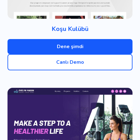
Koşu Kulübü
Dene şimdi
Canlı Demo