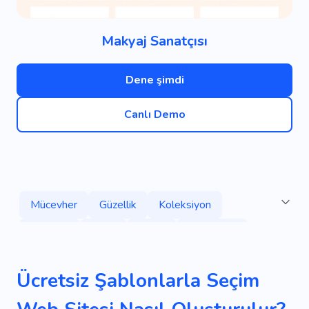
Makyaj Sanatçısı
Dene şimdi
Canlı Demo
Mücevher
Güzellik
Koleksiyon
Bakmak
Butik
Moda
Ismarlama
Kristal
Kıyafet Kuralları
Pembe
Süet
Ücretsiz Şablonlarla Seçim
Altın
Lüks
Mavi
Yapay Zeka
Siyah