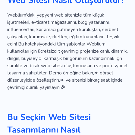
Web Sitesi Nasıl Oluşturulur?
Parlak
Kartuş
Kedi Gözleri
Karakterler
Kadınlık
Satmak
Parlamak
Weblium'daki yepyeni web sitenizle tüm küçük
işletmeleri, e-ticaret mağazalarını, blog yazarlarını,
Uzman
influencer'ları, kar amacı gütmeyen kuruluşları, serbest
çalışanları, kurumsal şirketleri, eğitim kurumlarını teşvik
edin! Bu koleksiyondaki tüm şablonlar Weblium
kullanıcıları için ücretsizdir; çevrimiçi projenize canlı, dinamik,
dingin, büyüleyici, karmaşık bir görünüm kazandırmak için
sürükle ve bırak web sitesi oluşturucusuna ve profesyonel
tasarıma sahiptirler. Demo örneğine bakın,⏩ görsel
düzenleyicide özelleştirin,⏩ ve sitenizi birkaç saat içinde
çevrimiçi olarak yayınlayın.🎉
Bu Seçkin Web Sitesi
Tasarımlarını Nasıl