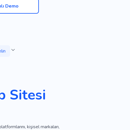
nlı Demo
lin
 Sitesi
atformlarını, kişisel markaları,