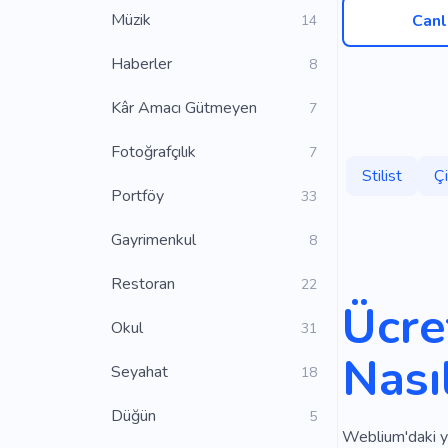
Müzik
Canl
14
Haberler
8
Kâr Amacı Gütmeyen
7
Fotoğrafçılık
7
Stilist
Ç
Portföy
33
Gayrimenkul
8
Restoran
22
Ücre
Okul
31
Nası
Seyahat
18
Düğün
5
Weblium'daki yep