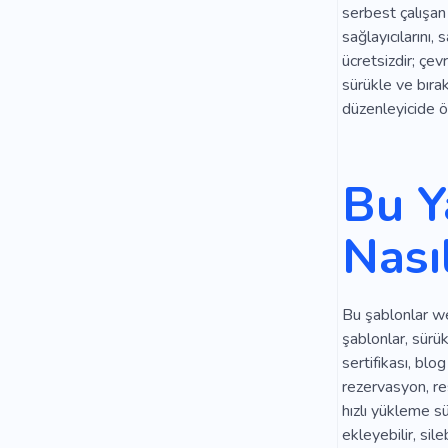
serbest çalışan 
sağlayıcılarını,
ücretsizdir; çev
sürükle ve bıra
düzenleyicide öz
Bu Y
Nası
Bu şablonlar web
şablonlar, sürü
sertifikası, blo
rezervasyon, re
hızlı yükleme sür
ekleyebilir, sile