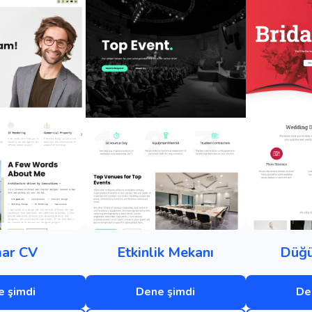
ar CV
Etkinlik Mekanı
Düğü
 şimdi
Dene şimdi
De