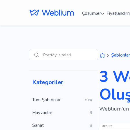
Çözümler
Fiyatlandır
'Portföy' siteleri
Şablonlar
Arama
3 We
Kategoriler
Olu
Tüm Şablonlar
tüm
Weblium'un üc
Hayvanlar
9
Sanat
8