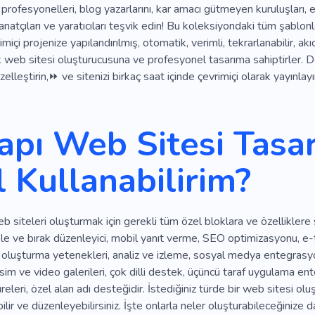
profesyonelleri, blog yazarlarını, kar amacı gütmeyen kuruluşları, e
 sanatçıları ve yaratıcıları teşvik edin! Bu koleksiyondaki tüm şablonl
rimiçi projenize yapılandırılmış, otomatik, verimli, tekrarlanabilir, a
k web sitesi oluşturucusuna ve profesyonel tasarıma sahiptirler.
elleştirin,⏩ ve sitenizi birkaç saat içinde çevrimiçi olarak yayınlayı
apı Web Sitesi Tasar
l Kullanabilirim?
 siteleri oluşturmak için gerekli tüm özel bloklara ve özelliklere sah
kle ve bırak düzenleyici, mobil yanıt verme, SEO optimizasyonu, e
g oluşturma yetenekleri, analiz ve izleme, sosyal medya entegrasyon
sim ve video galerileri, çok dilli destek, üçüncü taraf uygulama en
eleri, özel alan adı desteğidir. İstediğiniz türde bir web sitesi oluşt
bilir ve düzenleyebilirsiniz. İşte onlarla neler oluşturabileceğinize dai