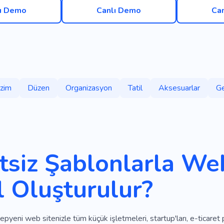
ı Demo
Canlı Demo
Ca
izim
Düzen
Organizasyon
Tatil
Aksesuarlar
Ge
tsiz Şablonlarla Web
l Oluşturulur?
yeni web sitenizle tüm küçük işletmeleri, startup'ları, e-ticaret pl