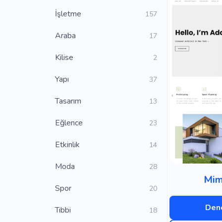
İşletme
157
Araba
17
Kilise
2
Yapı
37
Tasarım
13
Eğlence
23
Etkinlik
14
Moda
28
Mim
Spor
20
Dene
Tıbbi
18