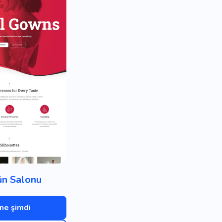
n Salonu
ne şimdi