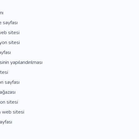
nı
e sayfası
web sitesi
on sitesi
yfası
inin yapılandırılması
tesi
n sayfası
ağazası
on sitesi
 web sitesi
ayfası