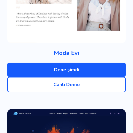
Moda Evi
Dene şimdi
Canlı Demo