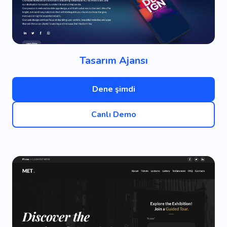
Tasarım Ajansı
Dene şimdi
Canlı Demo