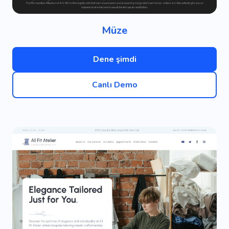
Müze
Dene şimdi
Canlı Demo