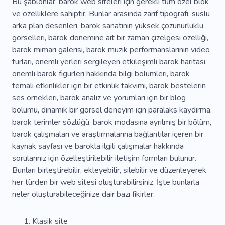
Bu şablonlar, barok web siteleri için gerekli tüm özel blok
ve özelliklere sahiptir. Bunlar arasında zarif tipografi, süslü
arka plan desenleri, barok sanatının yüksek çözünürlüklü
görselleri, barok dönemine ait bir zaman çizelgesi özelliği,
barok mimari galerisi, barok müzik performanslarının video
turları, önemli yerleri sergileyen etkileşimli barok haritası,
önemli barok figürleri hakkında bilgi bölümleri, barok
temalı etkinlikler için bir etkinlik takvimi, barok bestelerin
ses örnekleri, barok analiz ve yorumları için bir blog
bölümü, dinamik bir görsel deneyim için paralaks kaydırma,
barok terimler sözlüğü, barok modasına ayrılmış bir bölüm,
barok çalışmaları ve araştırmalarına bağlantılar içeren bir
kaynak sayfası ve barokla ilgili çalışmalar hakkında
sorularınız için özelleştirilebilir iletişim formları bulunur.
Bunları birleştirebilir, ekleyebilir, silebilir ve düzenleyerek
her türden bir web sitesi oluşturabilirsiniz. İşte bunlarla
neler oluşturabileceğinize dair bazı fikirler:
Klasik site