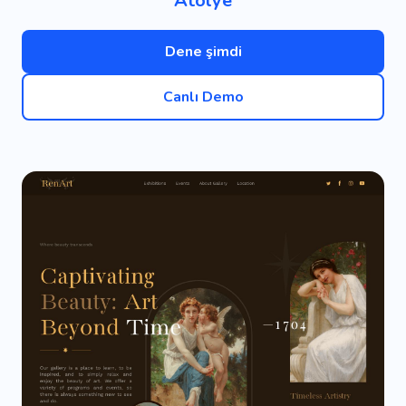
Atölye
Dene şimdi
Canlı Demo