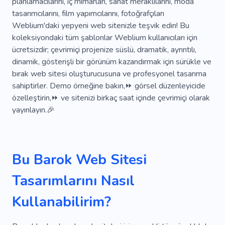
planlamacılarını, iç mimarları, sanat meraklılarını, moda
Özel Dikim Elbise
Ismarlama Takım Elbise
tasarımcılarını, film yapımcılarını, fotoğrafçıları
Elbise
Restorasyon
Resimler
Weblium'daki yepyeni web sitenizle teşvik edin! Bu
koleksiyondaki tüm şablonlar Weblium kullanıcıları için
Etkileyici
Boyamak
Dikiş
Eşsiz
ücretsizdir; çevrimiçi projenize süslü, dramatik, ayrıntılı,
dinamik, gösterişli bir görünüm kazandırmak için sürükle ve
Minimalizm
Kaligrafi
Dövme
bırak web sitesi oluşturucusuna ve profesyonel tasarıma
Yaratıcı Ortam
Sergi
Caravaggio
Tablo
sahiptirler. Demo örneğine bakın,⏩ görsel düzenleyicide
özelleştirin,⏩ ve sitenizi birkaç saat içinde çevrimiçi olarak
Antika
Miras
Öğretmen
Kiraz
yayınlayın.🎉
Grafiti
Yeni Fikirler
Ressam
Değerli Taşlar
Zanaat
Bu Barok Web Sitesi
Tasarımlarını Nasıl
Kullanabilirim?