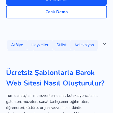
Canlı Demo
Atölye
Heykeller
Stilist
Koleksiyon
Gökkuşağı
Sanatçı
Yaratıcı
Başyapıt
Sanat Eseri
Kıyafetler
Gelinlikler
Ücretsiz Şablonlarla Barok
Giyim Tamir Atölyesi
Kot
Tekstil
Web Sitesi Nasıl Oluşturulur?
Giyim Atölyesi
Kişiye Özel Terzilik
Deri
Mavi
Renkli
Kıyafet Tadilatı
Temizlik
Tüm sanatçıları, müzisyenleri, sanat koleksiyoncularını,
galerileri, müzeleri, sanat tarihçilerini, eğitimcileri,
Giyim Tamiri
Tamir Kıyafetleri
Ayakkabıcı
öğrencileri, kültürel organizasyonları, etkinlik