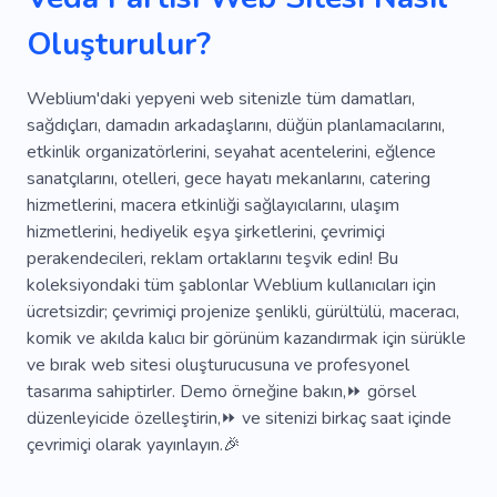
Konser
Salon
Gösteri
Yıl Dönümü
Oluşturulur?
Kiralama
Oda Kiralama
Bal
Özel Dekorasyon
Havai Fişekler
Stadyum
Weblium'daki yepyeni web sitenizle tüm damatları,
sağdıçları, damadın arkadaşlarını, düğün planlamacılarını,
Akademi
Kaza
Değişiklikler
Satmak
etkinlik organizatörlerini, seyahat acentelerini, eğlence
sanatçılarını, otelleri, gece hayatı mekanlarını, catering
Kitaplar
Şişelenmiş
Gelin
hizmetlerini, macera etkinliği sağlayıcılarını, ulaşım
Temas Etmek
Konteynerler
hizmetlerini, hediyelik eşya şirketlerini, çevrimiçi
perakendecileri, reklam ortaklarını teşvik edin! Bu
Hesap Makinesi
Özel Sipariş
Özet
koleksiyondaki tüm şablonlar Weblium kullanıcıları için
ücretsizdir; çevrimiçi projenize şenlikli, gürültülü, maceracı,
Bağlantı Parçaları
Broşür
Çerçeveler
komik ve akılda kalıcı bir görünüm kazandırmak için sürükle
Tam Zamanlı
Kuzey
Profil
Rota
ve bırak web sitesi oluşturucusuna ve profesyonel
tasarıma sahiptirler. Demo örneğine bakın,⏩ görsel
Konuşmacı
Sahne
Çizmeye Başla
düzenleyicide özelleştirin,⏩ ve sitenizi birkaç saat içinde
çevrimiçi olarak yayınlayın.🎉
Kırtasiye
Yiyecek
Bekarlığa Veda Partisi
Bütçe
Planlama
Ajans
Aile