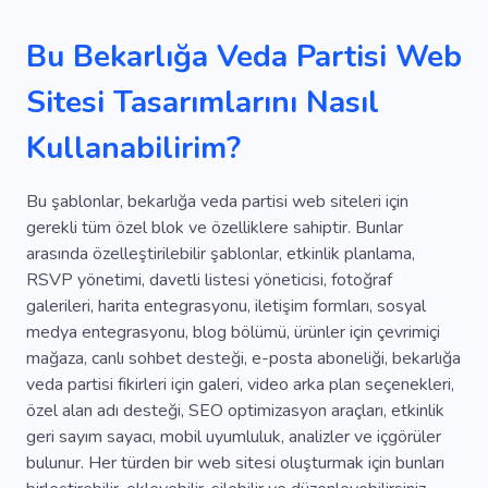
Podyum
Açılır Pencere Oluşturucu
Flaş
Bu Bekarlığa Veda Partisi Web
Tebrikler
Dans
Sitesi Tasarımlarını Nasıl
Kullanabilirim?
Bu şablonlar, bekarlığa veda partisi web siteleri için
gerekli tüm özel blok ve özelliklere sahiptir. Bunlar
arasında özelleştirilebilir şablonlar, etkinlik planlama,
RSVP yönetimi, davetli listesi yöneticisi, fotoğraf
galerileri, harita entegrasyonu, iletişim formları, sosyal
medya entegrasyonu, blog bölümü, ürünler için çevrimiçi
mağaza, canlı sohbet desteği, e-posta aboneliği, bekarlığa
veda partisi fikirleri için galeri, video arka plan seçenekleri,
özel alan adı desteği, SEO optimizasyon araçları, etkinlik
geri sayım sayacı, mobil uyumluluk, analizler ve içgörüler
bulunur. Her türden bir web sitesi oluşturmak için bunları