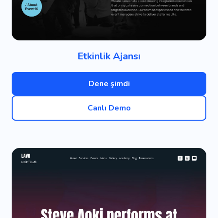
Etkinlik Ajansı
Dene şimdi
Canlı Demo