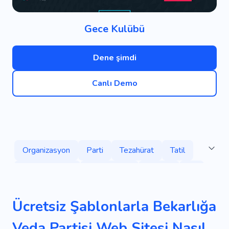
Gece Kulübü
Dene şimdi
Canlı Demo
Organizasyon
Parti
Tezahürat
Tatil
Yarınlar Ülkesi
Resepsiyon
Ziyafet
DJ
Bekarlığa Veda Partisi
Gece
Ustalık Sınıfı
Ücretsiz Şablonlarla Bekarlığa
Eğitim
Konferans
Sempozyum
Veda Partisi Web Sitesi Nasıl