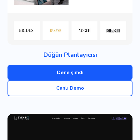
Düğün Planlayıcısı
Dene şimdi
Canlı Demo