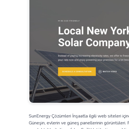
SunEnergy Çözümleri İnşaatla ilgili web siteleri içindir
Güneşin, evlerin ve güneş panellerinin görüntüleri. P