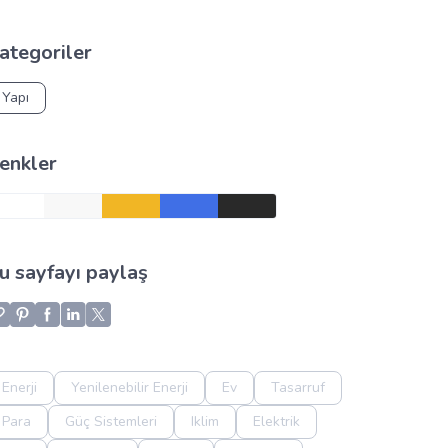
ategoriler
Yapı
enkler
u sayfayı paylaş
Enerji
Yenilenebilir Enerji
Ev
Tasarruf
Para
Güç Sistemleri
Iklim
Elektrik