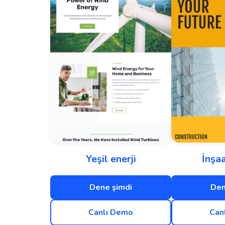
Yeşil enerji
İnşaa
Dene şimdi
Den
Canlı Demo
Can