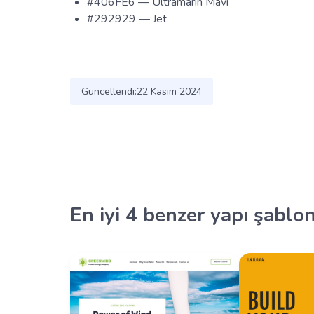
#406FE6 — Ultramarin Mavi
#292929 — Jet
Güncellendi:
22 Kasım 2024
En iyi 4 benzer yapı şablo