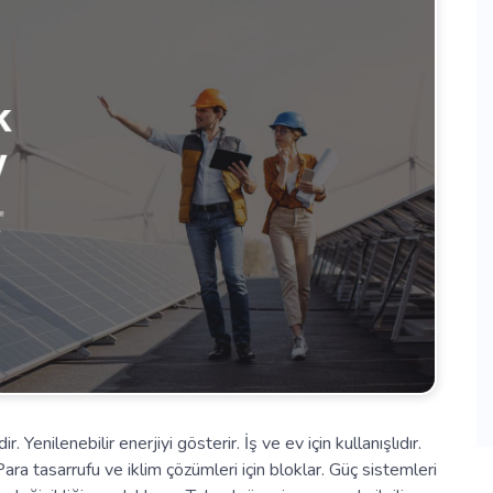
. Yenilenebilir enerjiyi gösterir. İş ve ev için kullanışlıdır.
ara tasarrufu ve iklim çözümleri için bloklar. Güç sistemleri