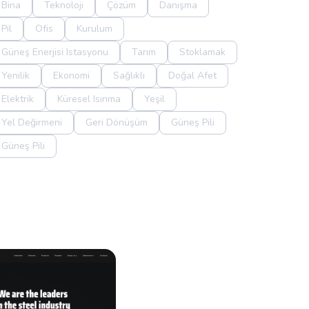
Bina
Teknoloji
Çözüm
Danışma
Pil
Ofis
Kurulum
Güneş Enerjisi Istasyonu
Tarım
Stoklamak
Yenilik
Ekonomi
Sağlıklı
Doğal Afet
Elektrik
Küresel Isınma
Yeşil
Yel Değirmeni
Geri Dönüşüm
Güneş Pili
Güneş Pili