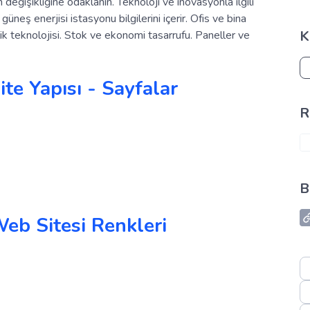
im değişikliğine odaklanın. Teknoloji ve inovasyonla ilgili
üneş enerjisi istasyonu bilgilerini içerir. Ofis ve bina
K
ftlik teknolojisi. Stok ve ekonomi tasarrufu. Paneller ve
ite Yapısı - Sayfalar
R
B
Web Sitesi Renkleri