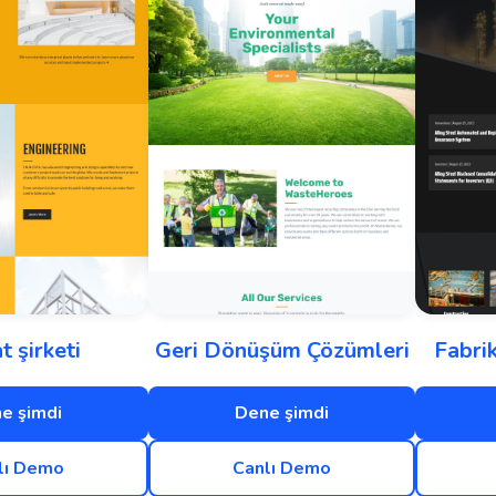
t şirketi
Geri Dönüşüm Çözümleri
Fabri
e şimdi
Dene şimdi
lı Demo
Canlı Demo